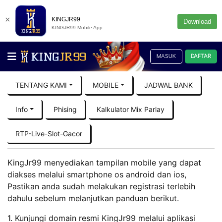
×
KINGJR99
Download
KINGJR99 Mobile App
MASUK
DAFTAR
TENTANG KAMI
MOBILE
JADWAL BANK
Info
Phising
Kalkulator Mix Parlay
RTP-Live-Slot-Gacor
KingJr99 menyediakan tampilan mobile yang dapat
diakses melalui smartphone os android dan ios,
Pastikan anda sudah melakukan registrasi terlebih
dahulu sebelum melanjutkan panduan berikut.
1. Kunjungi domain resmi KingJr99 melalui aplikasi